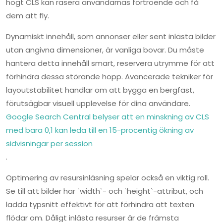
högt CLS kan rasera användarnas förtroende och få
dem att fly.
Dynamiskt innehåll, som annonser eller sent inlästa bilder
utan angivna dimensioner, är vanliga bovar. Du måste
hantera detta innehåll smart, reservera utrymme för att
förhindra dessa störande hopp. Avancerade tekniker för
layoutstabilitet handlar om att bygga en bergfast,
förutsägbar visuell upplevelse för dina användare.
Google Search Central belyser att en minskning av CLS
med bara 0,1 kan leda till en 15-procentig ökning av
sidvisningar per session
.
Optimering av resursinläsning spelar också en viktig roll.
Se till att bilder har `width`- och `height`-attribut, och
ladda typsnitt effektivt för att förhindra att texten
flödar om. Dåligt inlästa resurser är de främsta