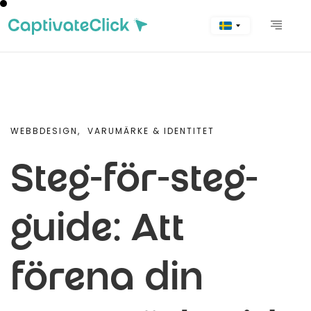
WEBBDESIGN,
VARUMÄRKE & IDENTITET
Steg-för-steg-
guide: Att
förena din