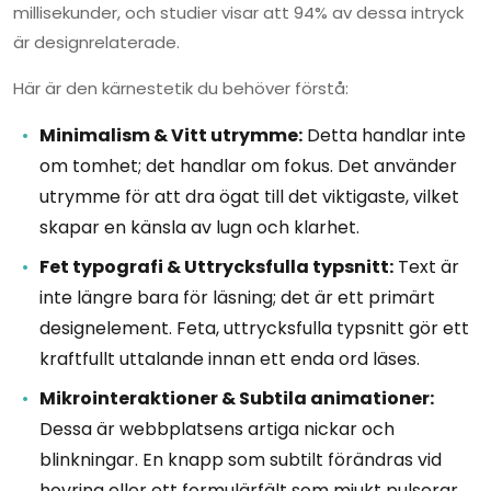
millisekunder, och studier visar att 94% av dessa intryck
är designrelaterade.
Här är den kärnestetik du behöver förstå:
Minimalism & Vitt utrymme:
Detta handlar inte
om tomhet; det handlar om fokus. Det använder
utrymme för att dra ögat till det viktigaste, vilket
skapar en känsla av lugn och klarhet.
Fet typografi & Uttrycksfulla typsnitt:
Text är
inte längre bara för läsning; det är ett primärt
designelement. Feta, uttrycksfulla typsnitt gör ett
kraftfullt uttalande innan ett enda ord läses.
Mikrointeraktioner & Subtila animationer:
Dessa är webbplatsens artiga nickar och
blinkningar. En knapp som subtilt förändras vid
hovring eller ett formulärfält som mjukt pulserar