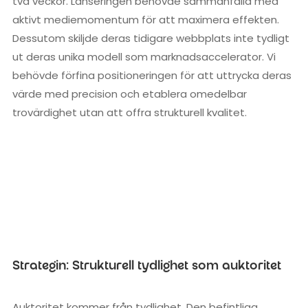
två veckor. Lanseringen behövde sammanfalla med
aktivt mediemomentum för att maximera effekten.
Dessutom skiljde deras tidigare webbplats inte tydligt
ut deras unika modell som marknadsaccelerator. Vi
behövde förfina positioneringen för att uttrycka deras
värde med precision och etablera omedelbar
trovärdighet utan att offra strukturell kvalitet.
Strategin: Strukturell tydlighet som auktoritet
Auktoritet kommer från tydlighet. Den befintliga