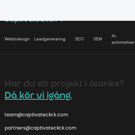
AI-
Webbdesign
Leadgenerering
SEO
SEM
automatiser
Har du ett projekt i åtanke?
Då kör vi igång.
team@captivateclick.com
partners@captivateclick.com