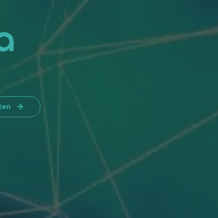
a
eten