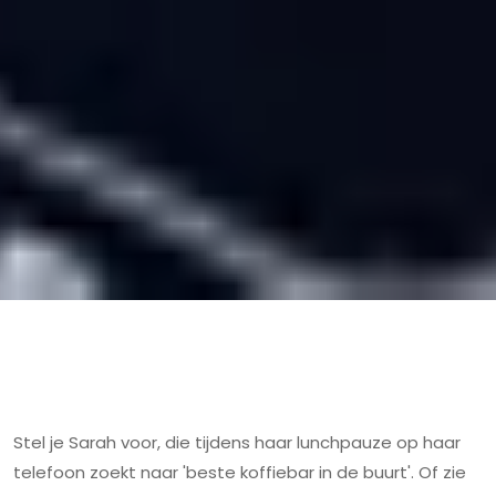
Stel je Sarah voor, die tijdens haar lunchpauze op haar
telefoon zoekt naar 'beste koffiebar in de buurt'. Of zie