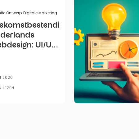
Gepubliceerd doo
ite Ontwerp
,
Digitale Marketing
ekomstbestendig
derlands
bdesign: UI/UX
ends voor
artups in 2026
I 2026
N LEZEN
Website
Ontwerp
Leadgeneratie
SEO