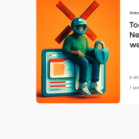
Gepubliceerd door
Webs
To
Ne
we
tr
st
6 ME
7 MI