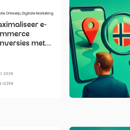
Gepubliceerd doo
ite Ontwerp
,
Digitale Marketing
ximaliseer e-
ommerce
nversies met
tagedreven UX-
rbeteringen
EI 2026
N LEZEN