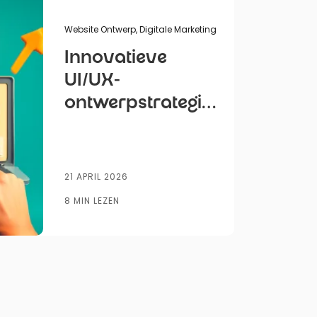
r
Website Ontwerp
,
Digitale Marketing
Innovatieve
UI/UX-
ontwerpstrategieën
om
conversieratio’s
op
21 APRIL 2026
bedrijfswebsites
8 MIN LEZEN
te verhogen
AI
SEM
Automatisering
Branding