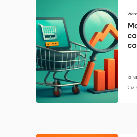
Gepubliceerd door
Webs
Ma
c
co
da
ve
13 M
7 MI