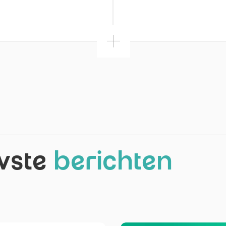
wste
berichten