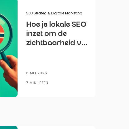
r
SEO Strategie
,
Digitale Marketing
Hoe je lokale SEO
inzet om de
zichtbaarheid van
je website in
Noorwegen te
vergroten
6 MEI 2026
7 MIN LEZEN