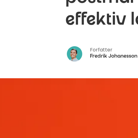
effektiv 
Forfatter
Fredrik Johanesson