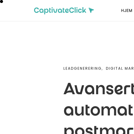
HJEM
LEADGENERERING,
DIGITAL MA
Avansert
automati
postmark