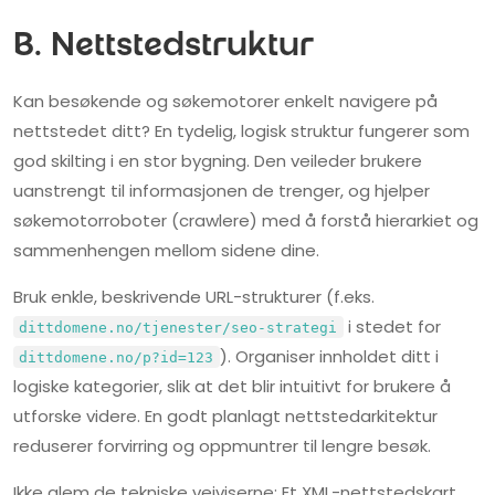
B. Nettstedstruktur
Kan besøkende og søkemotorer enkelt navigere på
nettstedet ditt? En tydelig, logisk struktur fungerer som
god skilting i en stor bygning. Den veileder brukere
uanstrengt til informasjonen de trenger, og hjelper
søkemotorroboter (crawlere) med å forstå hierarkiet og
sammenhengen mellom sidene dine.
Bruk enkle, beskrivende URL-strukturer (f.eks.
i stedet for
dittdomene.no/tjenester/seo-strategi
). Organiser innholdet ditt i
dittdomene.no/p?id=123
logiske kategorier, slik at det blir intuitivt for brukere å
utforske videre. En godt planlagt nettstedarkitektur
reduserer forvirring og oppmuntrer til lengre besøk.
Ikke glem de tekniske veiviserne: Et XML-nettstedskart