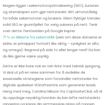
Magien ligger i søkemotoroptimalisering (SEO), kunsten
og vitenskapen som gjør nettstedet ditt uimotståelig
for både søkemotorer og brukere. Glem flyktige trender;
solid SEO er grunnfjellet for varig suksess på nett. Tenk
over dette: Førstesiden på Google kaprer
71 % av klikkene fra søketrafikk
(selv om disse dataene er
eldre, er prinsippet fortsatt like viktig – synlighet er alfa
og omega). Begravd på side to eller lenger ned? Da kan
du like gjerne være usynlig.
Dette er ikke bare nok en tørr liste med teknisk sjargong.
Vi skal ut på en reise sammen for å avdekke de
essensielle strategiene som forvandler nettsteder fra
digitale spøkelser til kraftsentre som genererer leads.
Heng med meg, Carolina Nilsson fra CaptivateClick, så vil
du oppdage nøyaktig hvordan du kan løfte nettstedets
rangering og kapre din rettmessige plass på toppen.