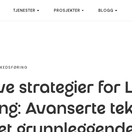
TJENESTER
PROSJEKTER
BLOGG
RKEDSFØRING
e strategier for 
ng: Avanserte te
et grunnleggend