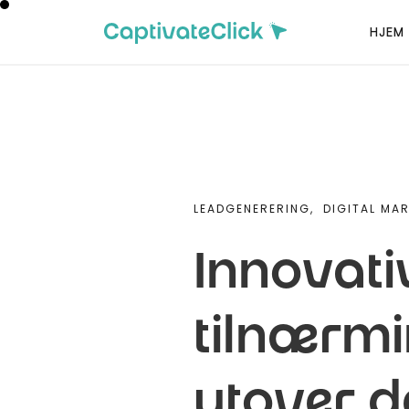
HJEM
LEADGENERERING,
DIGITAL MA
Innovativ
tilnærmi
utover d