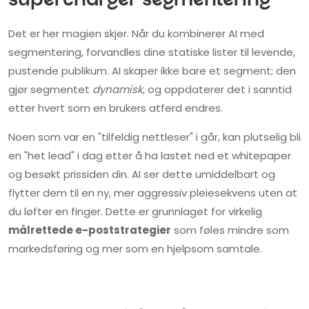
supercharger segmentering
Det er her magien skjer. Når du kombinerer AI med
segmentering, forvandles dine statiske lister til levende,
pustende publikum. AI skaper ikke bare et segment; den
gjør segmentet
dynamisk
, og oppdaterer det i sanntid
etter hvert som en brukers atferd endres.
Noen som var en "tilfeldig nettleser" i går, kan plutselig bli
en "het lead" i dag etter å ha lastet ned et whitepaper
og besøkt prissiden din. AI ser dette umiddelbart og
flytter dem til en ny, mer aggressiv pleiesekvens uten at
du løfter en finger. Dette er grunnlaget for virkelig
målrettede e-poststrategier
som føles mindre som
markedsføring og mer som en hjelpsom samtale.