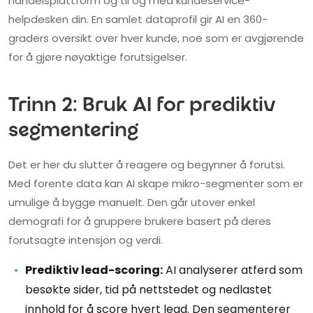
handelsplattform og til og med kundeservice-
helpdesken din. En samlet dataprofil gir AI en 360-
graders oversikt over hver kunde, noe som er avgjørende
for å gjøre nøyaktige forutsigelser.
Trinn 2: Bruk AI for prediktiv
segmentering
Det er her du slutter å reagere og begynner å forutsi.
Med forente data kan AI skape mikro-segmenter som er
umulige å bygge manuelt. Den går utover enkel
demografi for å gruppere brukere basert på deres
forutsagte intensjon og verdi.
Prediktiv lead-scoring:
AI analyserer atferd som
besøkte sider, tid på nettstedet og nedlastet
innhold for å score hvert lead. Den segmenterer