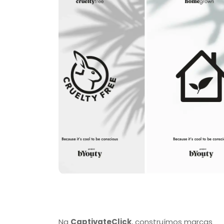
Na
CaptivateClick
, construímos marcas