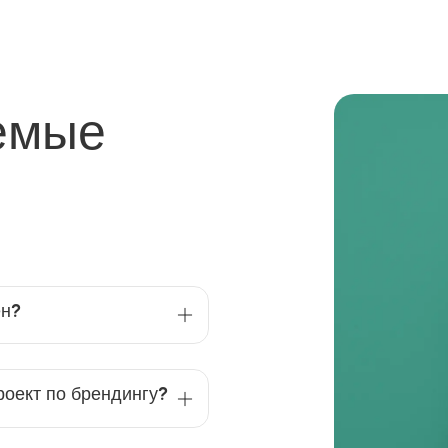
емые
ен?
роект по брендингу?