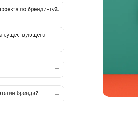
проекта по брендингу?
ом существующего
атегии бренда?