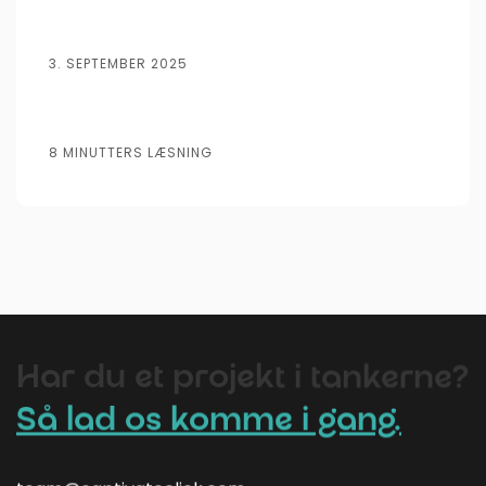
3. SEPTEMBER 2025
8 MINUTTERS LÆSNING
AI
Webdesign
Leadgenerering
SEO
SEM
Automation
Har du et projekt i tankerne?
Så lad os komme i gang.