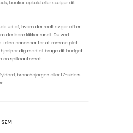
leads, booker opkald eller sælger dit
nde ud af, hvem der reelt søger efter
em der bare klikker rundt. Du ved
e i dine annoncer for at ramme plet
i hjælper dig med at bruge dit budget
m en spilleautomat.
fyldord, branchejargon eller 17-siders
r.
d SEM