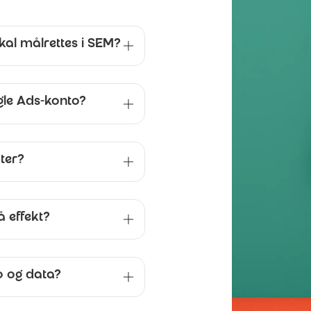
kal målrettes i SEM?
gle Ads-konto?
ater?
å effekt?
o og data?