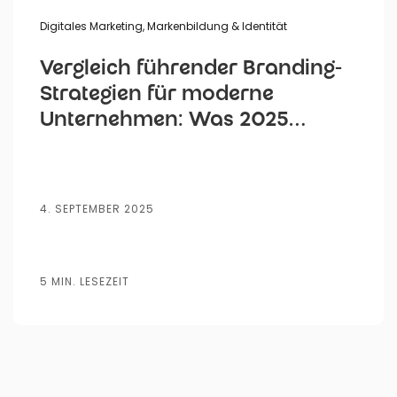
Digitales Marketing
,
Markenbildung & Identität
Vergleich führender Branding-
Strategien für moderne
Unternehmen: Was 2025
funktioniert
4. SEPTEMBER 2025
5 MIN. LESEZEIT
KI-
Webdesign
Leadgenerierung
SEO
SEM
Automatisie