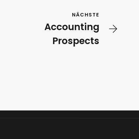
NÄCHSTE
Accounting
Prospects
KI-
Webdesign
Leadgenerierung
SEO
SEM
Automatisie