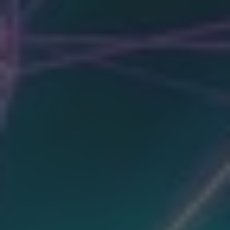
QUALIFIZIERTE TERMINE FÜR IHR
ARCHITEKTURBÜRO
Terminvereinbarung
die Umsatz bringt für