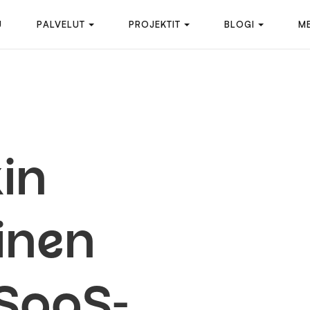
U
PALVELUT
PROJEKTIT
BLOGI
ME
in
inen
 SaaS-