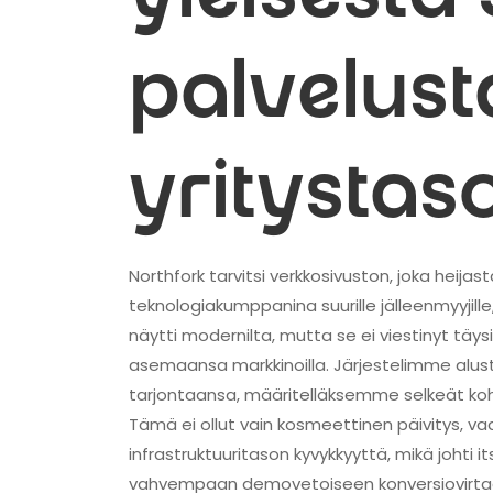
palvelust
yritystas
Northfork tarvitsi verkkosivuston, joka heij
teknologiakumppanina suurille jälleenmyyjille,
näytti modernilta, mutta se ei viestinyt tä
asemaansa markkinoilla. Järjestelimme alu
tarjontaansa, määritelläksemme selkeät k
Tämä ei ollut vain kosmeettinen päivitys, v
infrastruktuuritason kyvykkyyttä, mikä joh
vahvempaan demovetoiseen konversiovirta