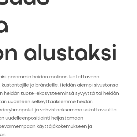
a
on alustaksi
astaisi paremmin heidän rooliaan luotettavana
 kustantajille ja brändeille. Heidän aiempi sivustonsa
ysin heidän tuote-ekosysteeminsä syvyyttä tai heidän
stan uudelleen selkeyttääksemme heidän
ohderyhmäpolut ja vahvistaaksemme uskottavuutta.
aan uudelleenpositiointi heijastamaan
ti itsevarmempaan käyttäjäkokemukseen ja
an.