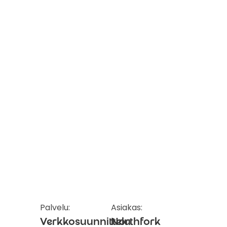
Palvelu:
Asiakas:
Verkkosuunnittelu
Northfork