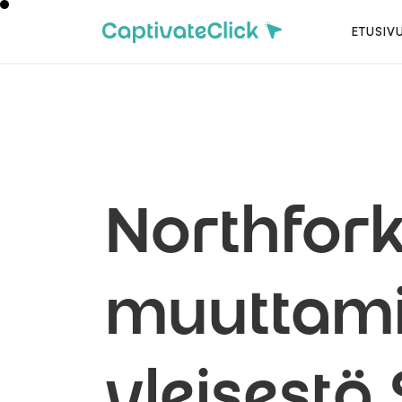
ETUSIV
Northfork
muuttam
yleisestä