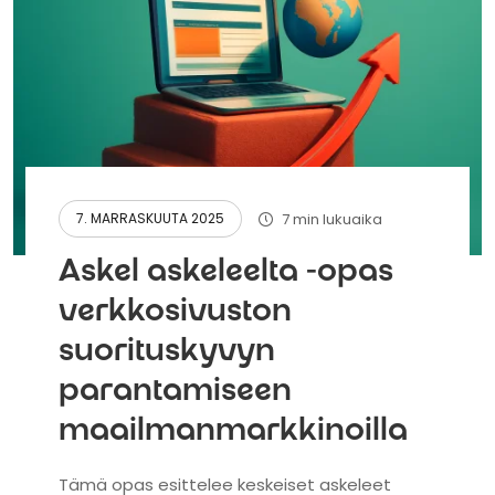
7 min lukuaika
7. MARRASKUUTA 2025
Askel askeleelta -opas
verkkosivuston
suorituskyvyn
parantamiseen
maailmanmarkkinoilla
Tämä opas esittelee keskeiset askeleet