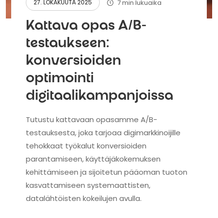
7 min lukuaika
27. LOKAKUUTA 2025
Kattava opas A/B-
testaukseen:
konversioiden
optimointi
digitaalikampanjoissa
Tutustu kattavaan opasamme A/B-
testauksesta, joka tarjoaa digimarkkinoijille
tehokkaat työkalut konversioiden
parantamiseen, käyttäjäkokemuksen
kehittämiseen ja sijoitetun pääoman tuoton
kasvattamiseen systemaattisten,
datalähtöisten kokeilujen avulla.