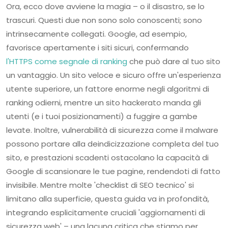
Ora, ecco dove avviene la magia – o il disastro, se lo
trascuri. Questi due non sono solo conoscenti; sono
intrinsecamente collegati. Google, ad esempio,
favorisce apertamente i siti sicuri, confermando
l'HTTPS come segnale di ranking
che può dare al tuo sito
un vantaggio. Un sito veloce e sicuro offre un'esperienza
utente superiore, un fattore enorme negli algoritmi di
ranking odierni, mentre un sito hackerato manda gli
utenti (e i tuoi posizionamenti) a fuggire a gambe
levate. Inoltre, vulnerabilità di sicurezza come il malware
possono portare alla deindicizzazione completa del tuo
sito, e prestazioni scadenti ostacolano la capacità di
Google di scansionare le tue pagine, rendendoti di fatto
invisibile. Mentre molte 'checklist di SEO tecnico' si
limitano alla superficie, questa guida va in profondità,
integrando esplicitamente cruciali 'aggiornamenti di
sicurezza web' – una lacuna critica che stiamo per