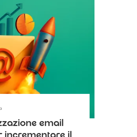
ra
izzazione email
r incrementare il