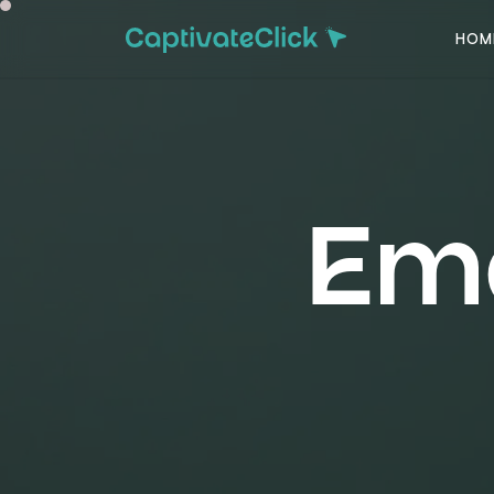
HOM
Ema