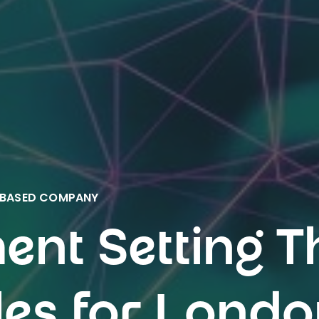
N-BASED COMPANY
nt Setting T
les for Lond