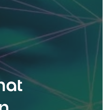
hat
on