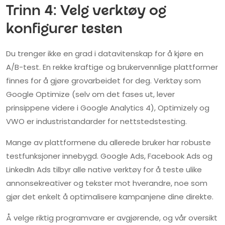
Trinn 4: Velg verktøy og
konfigurer testen
Du trenger ikke en grad i datavitenskap for å kjøre en
A/B-test. En rekke kraftige og brukervennlige plattformer
finnes for å gjøre grovarbeidet for deg. Verktøy som
Google Optimize (selv om det fases ut, lever
prinsippene videre i Google Analytics 4), Optimizely og
VWO er industristandarder for nettstedstesting.
Mange av plattformene du allerede bruker har robuste
testfunksjoner innebygd. Google Ads, Facebook Ads og
LinkedIn Ads tilbyr alle native verktøy for å teste ulike
annonsekreativer og tekster mot hverandre, noe som
gjør det enkelt å optimalisere kampanjene dine direkte.
Å velge riktig programvare er avgjørende, og vår oversikt