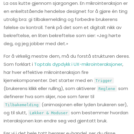
La oss kutte gjennom sjargongen. En mikrointeraksjon er
en enkeltstående hendelse designet for å gjøre én ting
utrolig bra: gi tilbakemelding og forbedre brukerens
følelse av kontroll. Tenk på det som et digitalt nikk av
bekreftelse, en liten bekreftelse som sier: «Jeg hørte
deg, og jeg jobber med det.»
For å virkelig mestre dem, må du forstå strukturen deres.
Som forklart i
Toptals dypdykk i UX-mikrointeraksjoner
,
har hver effektive mikrointeraksjon fire
kjernekomponenter. Det starter med en
Trigger
(brukerens klikk eller rulling), som aktiverer
som
Reglene
definerer hva som skjer, noe som fører til
(animasjonen eller lyden brukeren ser),
Tilbakemelding
og til slutt,
som bestemmer hvordan
Løkker & Moduser
interaksjonen kan endre seg ved gjentatt bruk.
Før vi i det hele tatt berører e-handel, ser du disse