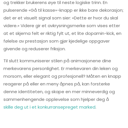
og trekker brukerens øye til neste logiske trinn. En
pulserende «Gå til kasse»-knapp er ikke bare dekorasjon;
det er et visuelt signal som sier: «Dette er hvor du skal
videre.» Videre gir et avkrysningsmerke som vises etter
at et skjema felt er riktig fylt ut, et lite dopamin-kick, en
følelse av prestasjon som gjør kjedelige oppgaver
givende og reduserer friksjon.
Til slutt kommuniserer stilen på animasjonene dine
merkevarens personlighet. Er merkevaren din leken og
morsom, eller elegant og profesjonell? Måten en knapp
reagerer på eller en meny åpnes på, kan forsterke
denne identiteten, og skape en mer minneverdig og
sammenhengende opplevelse som hjelper deg å
skille deg ut i et konkurransepreget marked
.