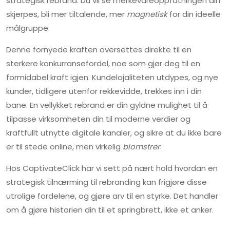
strategisk rebrand. Du vil se merkevareoppfatningen din
skjerpes, bli mer tiltalende, mer
magnetisk
for din ideelle
målgruppe.
Denne fornyede kraften oversettes direkte til en
sterkere konkurransefordel, noe som gjør deg til en
formidabel kraft igjen. Kundelojaliteten utdypes, og nye
kunder, tidligere utenfor rekkevidde, trekkes inn i din
bane. En vellykket rebrand er din gyldne mulighet til å
tilpasse virksomheten din til moderne verdier og
kraftfullt utnytte digitale kanaler, og sikre at du ikke bare
er til stede online, men virkelig
blomstrer
.
Hos CaptivateClick har vi sett på nært hold hvordan en
strategisk tilnærming til rebranding kan frigjøre disse
utrolige fordelene, og gjøre arv til en styrke. Det handler
om å gjøre historien din til et springbrett, ikke et anker.