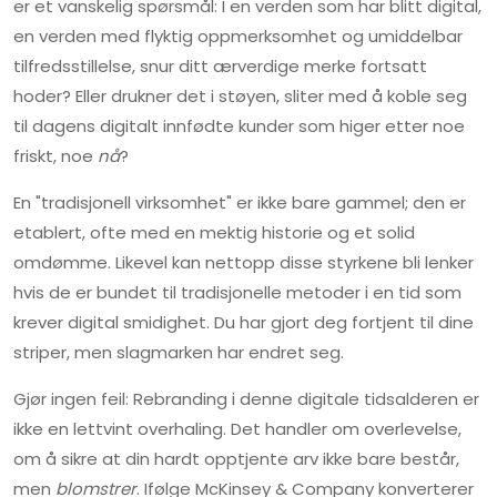
er et vanskelig spørsmål: I en verden som har blitt digital,
en verden med flyktig oppmerksomhet og umiddelbar
tilfredsstillelse, snur ditt ærverdige merke fortsatt
hoder? Eller drukner det i støyen, sliter med å koble seg
til dagens digitalt innfødte kunder som higer etter noe
friskt, noe
nå
?
En "tradisjonell virksomhet" er ikke bare gammel; den er
etablert, ofte med en mektig historie og et solid
omdømme. Likevel kan nettopp disse styrkene bli lenker
hvis de er bundet til tradisjonelle metoder i en tid som
krever digital smidighet. Du har gjort deg fortjent til dine
striper, men slagmarken har endret seg.
Gjør ingen feil: Rebranding i denne digitale tidsalderen er
ikke en lettvint overhaling. Det handler om overlevelse,
om å sikre at din hardt opptjente arv ikke bare består,
men
blomstrer
. Ifølge McKinsey & Company konverterer