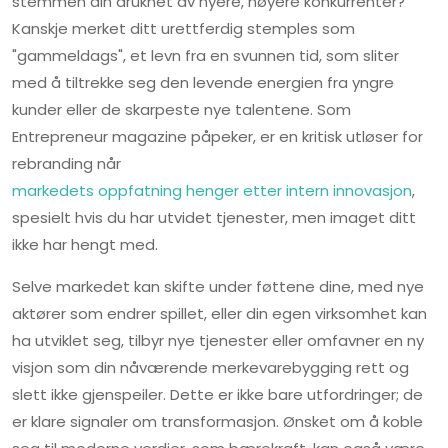
stemmen din druknet av nyere, høyere konkurrenter?
Kanskje merket ditt urettferdig stemples som
"gammeldags", et levn fra en svunnen tid, som sliter
med å tiltrekke seg den levende energien fra yngre
kunder eller de skarpeste nye talentene. Som
Entrepreneur magazine påpeker, er en kritisk utløser for
rebranding når
markedets oppfatning henger etter intern innovasjon
,
spesielt hvis du har utvidet tjenester, men imaget ditt
ikke har hengt med.
Selve markedet kan skifte under føttene dine, med nye
aktører som endrer spillet, eller din egen virksomhet kan
ha utviklet seg, tilbyr nye tjenester eller omfavner en ny
visjon som din nåværende merkevarebygging rett og
slett ikke gjenspeiler. Dette er ikke bare utfordringer; de
er klare signaler om transformasjon. Ønsket om å koble