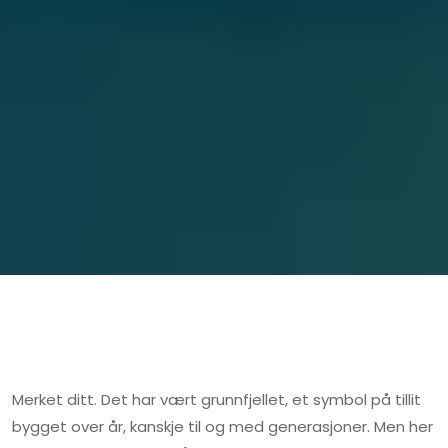
Merket ditt. Det har vært grunnfjellet, et symbol på tillit
bygget over år, kanskje til og med generasjoner. Men her