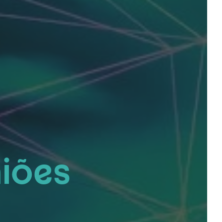
iões
a