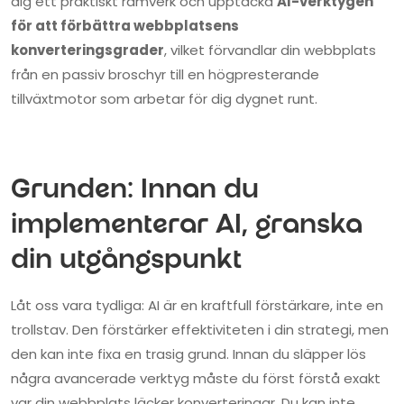
dig ett praktiskt ramverk och upptäcka
AI-verktygen
för att förbättra webbplatsens
konverteringsgrader
, vilket förvandlar din webbplats
från en passiv broschyr till en högpresterande
tillväxtmotor som arbetar för dig dygnet runt.
Grunden: Innan du
implementerar AI, granska
din utgångspunkt
Låt oss vara tydliga: AI är en kraftfull förstärkare, inte en
trollstav. Den förstärker effektiviteten i din strategi, men
den kan inte fixa en trasig grund. Innan du släpper lös
några avancerade verktyg måste du först förstå exakt
var din webbplats läcker konverteringar. Du kan inte