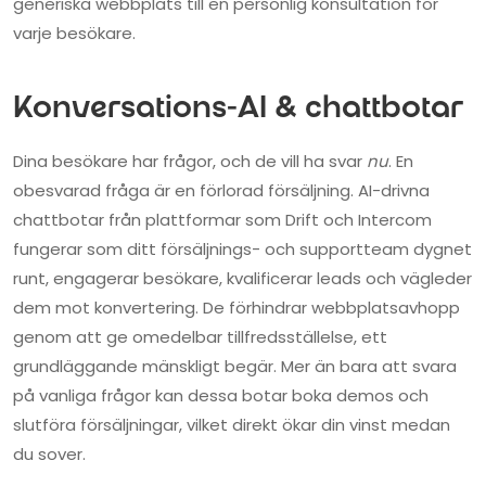
generiska webbplats till en personlig konsultation för
varje besökare.
Konversations-AI & chattbotar
Dina besökare har frågor, och de vill ha svar
nu
. En
obesvarad fråga är en förlorad försäljning. AI-drivna
chattbotar från plattformar som Drift och Intercom
fungerar som ditt försäljnings- och supportteam dygnet
runt, engagerar besökare, kvalificerar leads och vägleder
dem mot konvertering. De förhindrar webbplatsavhopp
genom att ge omedelbar tillfredsställelse, ett
grundläggande mänskligt begär. Mer än bara att svara
på vanliga frågor kan dessa botar boka demos och
slutföra försäljningar, vilket direkt ökar din vinst medan
du sover.