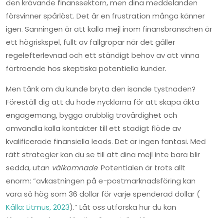
den krävande finanssektorn, men dina meddelanden
försvinner spårlöst. Det är en frustration många känner
igen. Sanningen är att kalla mejl inom finansbranschen är
ett högriskspel, fullt av fallgropar när det gäller
regelefterlevnad och ett ständigt behov av att vinna
förtroende hos skeptiska potentiella kunder.
Men tänk om du kunde bryta den isande tystnaden?
Föreställ dig att du hade nycklarna för att skapa äkta
engagemang, bygga orubblig trovärdighet och
omvandla kalla kontakter till ett stadigt flöde av
kvalificerade finansiella leads. Det är ingen fantasi. Med
rätt strategier kan du se till att dina mejl inte bara blir
sedda, utan
välkomnade
. Potentialen är trots allt
enorm: ”avkastningen på e-postmarknadsföring kan
vara så hög som 36 dollar för varje spenderad dollar (
Källa: Litmus, 2023
).” Låt oss utforska hur du kan