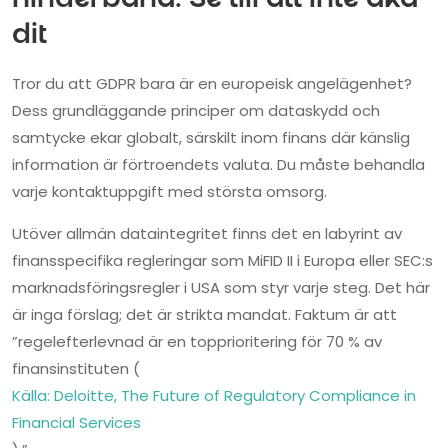
hinderbana: Se till att inte åka
dit
Tror du att GDPR bara är en europeisk angelägenhet?
Dess grundläggande principer om dataskydd och
samtycke ekar globalt, särskilt inom finans där känslig
information är förtroendets valuta. Du måste behandla
varje kontaktuppgift med största omsorg.
Utöver allmän dataintegritet finns det en labyrint av
finansspecifika regleringar som MiFID II i Europa eller SEC:s
marknadsföringsregler i USA som styr varje steg. Det här
är inga förslag; det är strikta mandat. Faktum är att
”regelefterlevnad är en topprioritering för 70 % av
finansinstituten (
Källa: Deloitte, The Future of Regulatory Compliance in
Financial Services