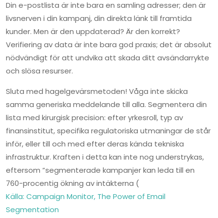
Din e-postlista är inte bara en samling adresser; den är
livsnerven i din kampanj, din direkta länk till framtida
kunder. Men är den uppdaterad? Är den korrekt?
Verifiering av data är inte bara god praxis; det är absolut
nödvändigt för att undvika att skada ditt avsändarrykte
och slösa resurser.
Sluta med hagelgevärsmetoden! Våga inte skicka
samma generiska meddelande till alla. Segmentera din
lista med kirurgisk precision: efter yrkesroll, typ av
finansinstitut, specifika regulatoriska utmaningar de står
inför, eller till och med efter deras kända tekniska
infrastruktur. Kraften i detta kan inte nog understrykas,
eftersom ”segmenterade kampanjer kan leda till en
760-procentig ökning av intäkterna (
Källa: Campaign Monitor, The Power of Email
Segmentation