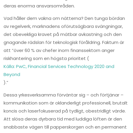
deras enorma ansvarsområden.
Vad håller dem vakna om nätterna? Den tunga bördan
av regelverk, marknadens oförutsägbara svängningar,
det obevekliga kravet på mätbar avkastning och den
gnagande rädslan för teknologisk föråldring. Faktum är
att ”över 60 % av chefer inom finanssektorn anger
riskhantering som en högsta prioritet (
Källa: PwC, Financial Services Technology 2020 and
Beyond
).”
Dessa yrkesverksamma förväntar sig – och förtjänar –
kommunikation som är oklanderligt professionell, brutalt
koncis och laserfokuserad på tydligt, obestridligt värde.
Att slösa deras dyrbara tid med luddiga löften är den
snabbaste vägen till papperskorgen och en permanent