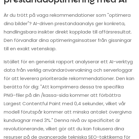
prestandaoptimering med AI
Är du trött på vaga rekommendationer som "optimera
dina bilder"? AI-driven prestandaanalys ger konkreta,
handlingsbara insikter direkt kopplade till affärsresultat.
Den förvandlar dina optimeringsinsatser från gissningar
till en exakt vetenskap.
Istället för en generisk rapport analyserar ett AI-verktyg
data från verklig användarövervakning och serverloggar
för att leverera prioriterade rekommendationer. Den kan
berätta för dig: "Att komprimera dessa tre specifika
PNG-filer på din /kassa-sida kommer att förbättra
Largest Contentful Paint med 0,4 sekunder, vilket vår
modell förutspår kommer att minska antalet övergivna
kundvagnar med 3%." Denna nivå av specificitet är
revolutionerande, vilket gör att du kan fokusera dina
resurser på de avancerade tekniska SEO-taktikerna för