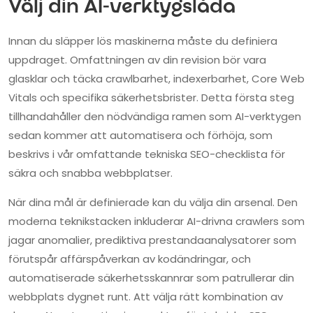
Välj din AI-verktygslåda
Innan du släpper lös maskinerna måste du definiera
uppdraget. Omfattningen av din revision bör vara
glasklar och täcka crawlbarhet, indexerbarhet, Core Web
Vitals och specifika säkerhetsbrister. Detta första steg
tillhandahåller den nödvändiga ramen som AI-verktygen
sedan kommer att automatisera och förhöja, som
beskrivs i vår omfattande tekniska SEO-checklista för
säkra och snabba webbplatser.
När dina mål är definierade kan du välja din arsenal. Den
moderna teknikstacken inkluderar AI-drivna crawlers som
jagar anomalier, prediktiva prestandaanalysatorer som
förutspår affärspåverkan av kodändringar, och
automatiserade säkerhetsskannrar som patrullerar din
webbplats dygnet runt. Att välja rätt kombination av