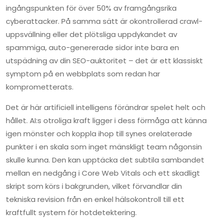
ingångspunkten för över 50% av framgångsrika
cyberattacker. På samma sätt är okontrollerad crawl-
uppsvällning eller det plötsliga uppdykandet av
spammiga, auto-genererade sidor inte bara en
utspädning av din SEO-auktoritet – det är ett klassiskt
symptom på en webbplats som redan har
komprometterats.
Det är här artificiell intelligens förändrar spelet helt och
hållet. AI:s otroliga kraft ligger i dess förmåga att känna
igen mönster och koppla ihop till synes orelaterade
punkter i en skala som inget mänskligt team någonsin
skulle kunna. Den kan upptäcka det subtila sambandet
mellan en nedgång i Core Web Vitals och ett skadligt
skript som körs i bakgrunden, vilket förvandlar din
tekniska revision från en enkel hälsokontroll till ett
kraftfullt system för hotdetektering.