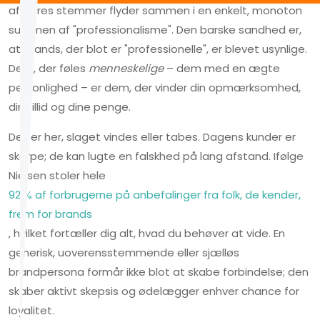
af deres stemmer flyder sammen i en enkelt, monoton
summen af "professionalisme". Den barske sandhed er,
at brands, der blot er "professionelle", er blevet usynlige.
Dem, der føles
menneskelige
– dem med en ægte
personlighed – er dem, der vinder din opmærksomhed,
din tillid og dine penge.
Det er her, slaget vindes eller tabes. Dagens kunder er
skarpe; de kan lugte en falskhed på lang afstand. Ifølge
Nielsen stoler hele
92 % af forbrugerne på anbefalinger fra folk, de kender,
frem for brands
, hvilket fortæller dig alt, hvad du behøver at vide. En
generisk, uoverensstemmende eller sjælløs
brandpersona formår ikke blot at skabe forbindelse; den
skaber aktivt skepsis og ødelægger enhver chance for
loyalitet.