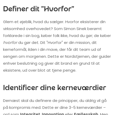
Definer dit "Hvorfor"
Glem et øjeblik, hvad du sælger. Hvorfor eksisterer din
virksomhed overhovedet? Som Simon Sinek berømt
forklarede i sin bog, køber folk ikke, hvad du gør; de køber
hvorfor
du gør det. Dit "Hvorfor" er din mission, dit
kerneformål, ilden i din mave, der får dit team ud af
sengen om morgenen. Dette er Nordstjernen, der guider
enhver beslutning og giver dit brand en grund til at
eksistere, ud over blot at tjene penge.
Identificer dine kerneværdier
Dernæst skal du definere de principper, du aldrig vil gå
på kompromis med. Dette er dine 3-5 kerneværdier –
ord som
Integritet
,
Innovation
eller
Fællesskab
. Men