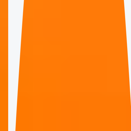
Stop lige et øjeblik. Se på den digitale verden omkring
dig. Det er et skrigende, kaotisk, uendeligt hav af støj,
ikke sandt? Brands råber for at blive hørt, men de fleste