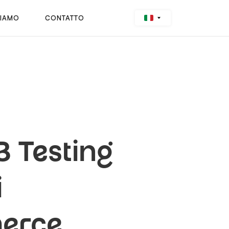
SIAMO
CONTATTO
B Testing
i
merce