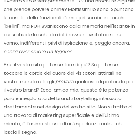
Il vostro sito è semplicemente…
lì
? Una brochure digitale
che prende polvere online? Moltissimi lo sono. Spuntano
le caselle della funzionalità, magari sembrano anche
"bellini", ma PUF! Svaniscono dalla memoria nell'istante in
cui si chiude la scheda del browser. I visitatori se ne
vanno, indifferenti, privi di ispirazione e, peggio ancora,
senza aver creato un legame
.
E se il vostro sito potesse fare di più? Se potesse
toccare le corde del cuore dei visitatori, attirarli nel
vostro mondo e fargli
provare
qualcosa di profondo per
il vostro brand? Ecco, amico mio, questa è la potenza
pura e inesplorata del brand storytelling, intessuto
direttamente nel design del vostro sito. Non si tratta di
una trovata di marketing superficiale e dell'ultimo
minuto; è l'anima stessa di un'esperienza online che
lascia il segno.