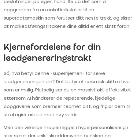
beslutninger på egen hånd. Se på det som å
oppgradere fra en enkel kalkulator til en
superdatamaskin som forutser ditt neste trekk, og sikrer
at markedsføringstiltakene dine alltid er ett skritt foran.
Kjernefordelene for din
leadgenereringstrakt
Så, hva betyr denne «superhjernen» for selve
leadgenereringen din? Det betyr et seismisk skifte i hva
som er mulig. Plutselig ser du en massivt økt effektivitet
ettersom AI håndterer de repeterende, kjedelige
oppgavene som bremser teamet ditt, og frigjør dem til
strategisk arbeid med høy verdi.
Men den virkelige magien ligger i hyperpersonalisering i
stor skala, der unikt skreddersydde budskap og