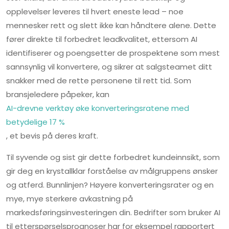
opplevelser leveres til hvert eneste lead – noe
mennesker rett og slett ikke kan håndtere alene. Dette
fører direkte til forbedret leadkvalitet, ettersom AI
identifiserer og poengsetter de prospektene som mest
sannsynlig vil konvertere, og sikrer at salgsteamet ditt
snakker med de rette personene til rett tid. Som
bransjeledere påpeker, kan
AI-drevne verktøy øke konverteringsratene med
betydelige 17 %
, et bevis på deres kraft.
Til syvende og sist gir dette forbedret kundeinnsikt, som
gir deg en krystallklar forståelse av målgruppens ønsker
og atferd. Bunnlinjen? Høyere konverteringsrater og en
mye, mye sterkere avkastning på
markedsføringsinvesteringen din. Bedrifter som bruker AI
til etterspørselsprognoser har for eksempel rapportert