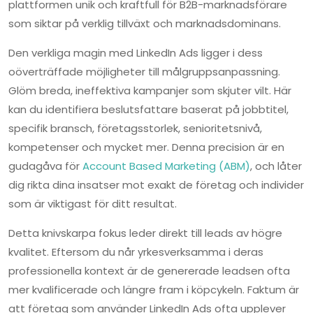
plattformen unik och kraftfull för B2B-marknadsförare
som siktar på verklig tillväxt och marknadsdominans.
Den verkliga magin med LinkedIn Ads ligger i dess
oöverträffade möjligheter till målgruppsanpassning.
Glöm breda, ineffektiva kampanjer som skjuter vilt. Här
kan du identifiera beslutsfattare baserat på jobbtitel,
specifik bransch, företagsstorlek, senioritetsnivå,
kompetenser och mycket mer. Denna precision är en
gudagåva för
Account Based Marketing (ABM)
, och låter
dig rikta dina insatser mot exakt de företag och individer
som är viktigast för ditt resultat.
Detta knivskarpa fokus leder direkt till leads av högre
kvalitet. Eftersom du når yrkesverksamma i deras
professionella kontext är de genererade leadsen ofta
mer kvalificerade och längre fram i köpcykeln. Faktum är
att företag som använder LinkedIn Ads ofta upplever