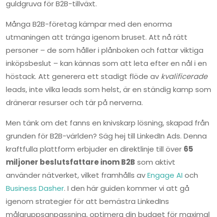
guldgruva för B2B-tillväxt.
Många B2B-företag kämpar med den enorma
utmaningen att tränga igenom bruset. Att nå rätt
personer – de som håller i plånboken och fattar viktiga
inköpsbeslut – kan kännas som att leta efter en nål i en
höstack. Att generera ett stadigt flöde av
kvalificerade
leads, inte vilka leads som helst, är en ständig kamp som
dränerar resurser och tär på nerverna.
Men tänk om det fanns en knivskarp lösning, skapad från
grunden för B2B-världen? Säg hej till LinkedIn Ads. Denna
kraftfulla plattform erbjuder en direktlinje till över
65
miljoner beslutsfattare inom B2B
som aktivt
använder nätverket, vilket framhålls av
Engage AI
och
Business Dasher
. I den här guiden kommer vi att gå
igenom strategier för att bemästra LinkedIns
målgruppsanpassning, optimera din budget för maximal