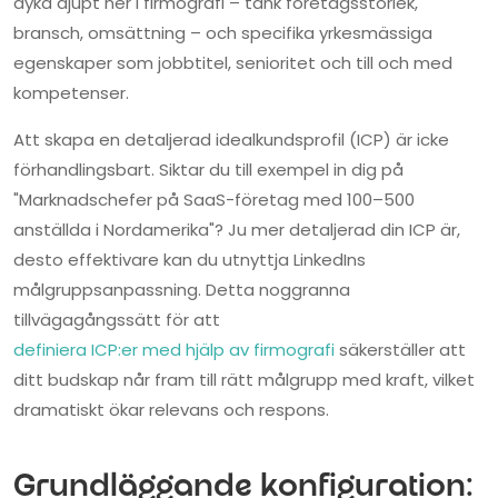
dyka djupt ner i firmografi – tänk företagsstorlek,
bransch, omsättning – och specifika yrkesmässiga
egenskaper som jobbtitel, senioritet och till och med
kompetenser.
Att skapa en detaljerad idealkundsprofil (ICP) är icke
förhandlingsbart. Siktar du till exempel in dig på
"Marknadschefer på SaaS-företag med 100–500
anställda i Nordamerika"? Ju mer detaljerad din ICP är,
desto effektivare kan du utnyttja LinkedIns
målgruppsanpassning. Detta noggranna
tillvägagångssätt för att
definiera ICP:er med hjälp av firmografi
säkerställer att
ditt budskap når fram till rätt målgrupp med kraft, vilket
dramatiskt ökar relevans och respons.
Grundläggande konfiguration: