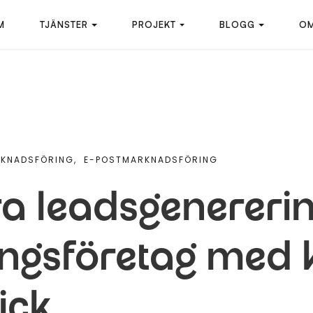
M
TJÄNSTER
PROJEKT
BLOGG
OM
RKNADSFÖRING,
E-POSTMARKNADSFÖRING
 leadsgenererin
ingsföretag med k
ick