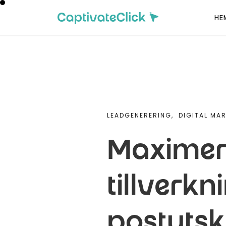
HE
LEADGENERERING,
DIGITAL MA
Maximera
tillverkn
postutsk