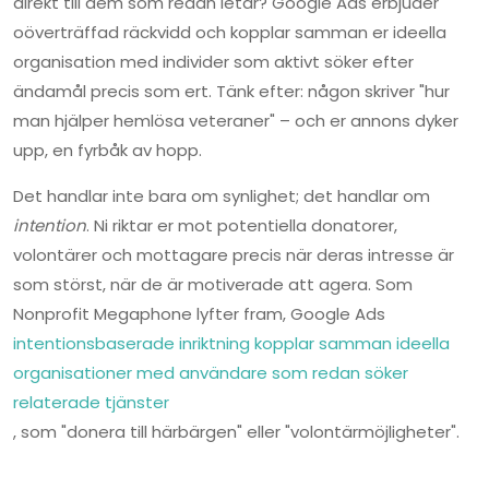
direkt till dem som redan letar? Google Ads erbjuder
oöverträffad räckvidd och kopplar samman er ideella
organisation med individer som aktivt söker efter
ändamål precis som ert. Tänk efter: någon skriver "hur
man hjälper hemlösa veteraner" – och er annons dyker
upp, en fyrbåk av hopp.
Det handlar inte bara om synlighet; det handlar om
intention
. Ni riktar er mot potentiella donatorer,
volontärer och mottagare precis när deras intresse är
som störst, när de är motiverade att agera. Som
Nonprofit Megaphone lyfter fram, Google Ads
intentionsbaserade inriktning kopplar samman ideella
organisationer med användare som redan söker
relaterade tjänster
, som "donera till härbärgen" eller "volontärmöjligheter".