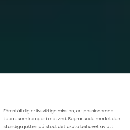
Föreställ dig er livsviktiga mission, ert passionerade
team, som kämpar i motvind. Begränsade medel, den
ständiga jakten på stöd, det akuta behovet av att