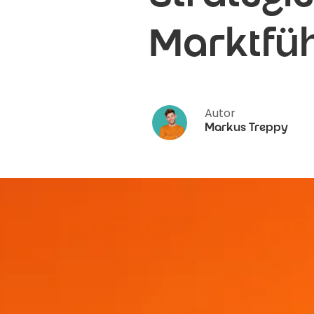
Marktfüh
Autor
Markus Treppy