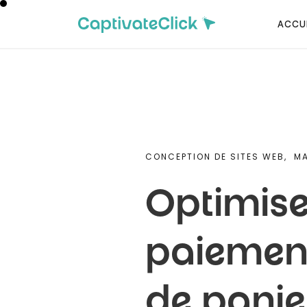
ACCU
CONCEPTION DE SITES WEB,
MA
Optimise
paiement
de pani