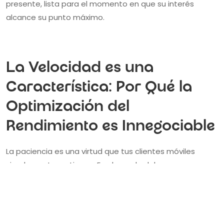
presente, lista para el momento en que su interés
alcance su punto máximo.
La Velocidad es una
Característica: Por Qué la
Optimización del
Rendimiento es Innegociable
La paciencia es una virtud que tus clientes móviles
simplemente no tienen. En el mundo del e-commerce
móvil, la velocidad no es solo un detalle técnico; es una
característica central de tu producto y un reflejo directo
del respeto de tu marca por el tiempo del cliente. Un
sitio lento y con retrasos se siente roto y poco