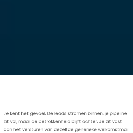
Je kent het gevoel. De leads stromen binnen, je pipeline
zit vol, maar de betrokkenheid blijft achter. Je zit vast
aan het versturen van dezelfde generieke welkomstmail